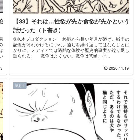
蛇
【33】それは…性欲が先か食欲が先かという
話だった（ト書き）
男
©️水木プロダクション 終戦から長い年月が過ぎ、戦争の
の
記憶が薄れかけるにつれ、過ちを繰り返してはならじとば
は
かりに、メディアでは過酷な体験や歴史的事実が繰り返し
い
語られる。 戦争はよくない。戦争は悲惨。そ...
23
2020.11.19
冴え！