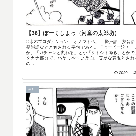
【36】ぽーくしよっ（河童の太郎坊）
©️水木プロダクション オノマトペ。 擬声語、擬音語
擬態語などと称される字句である。「ピーピー泣く」
か、「ガチャンと割れる」とか「シトシト降る」とかの
タカナ部分で、わかりやすい反面、安易な表現とされ
の...
2020.11.
冴え！