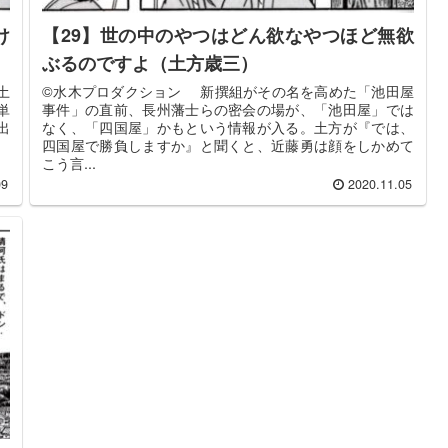
け
【29】世の中のやつはどん欲なやつほど無欲
ぶるのですよ（土方歳三）
土
©️水木プロダクション 新撰組がその名を高めた「池田屋
単
事件」の直前、長州藩士らの密会の場が、「池田屋」では
出
なく、「四国屋」かもという情報が入る。土方が『では、
四国屋で勝負しますか』と聞くと、近藤勇は顔をしかめて
こう言...
09
2020.11.05