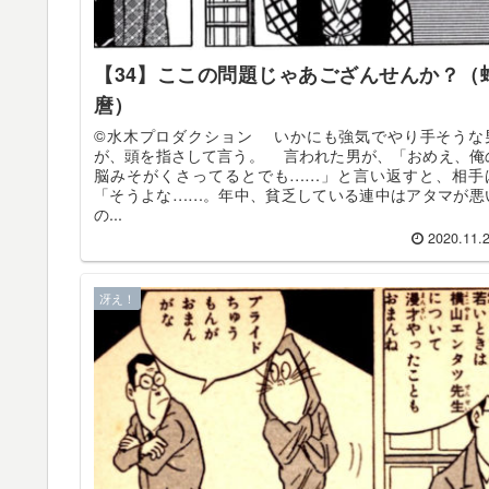
【34】ここの問題じゃあござんせんか？（
麿）
©️水木プロダクション いかにも強気でやり手そうな
が、頭を指さして言う。 言われた男が、「おめえ、俺
脳みそがくさってるとでも……」と言い返すと、相手
「そうよな……。年中、貧乏している連中はアタマが悪
の...
2020.11.
冴え！