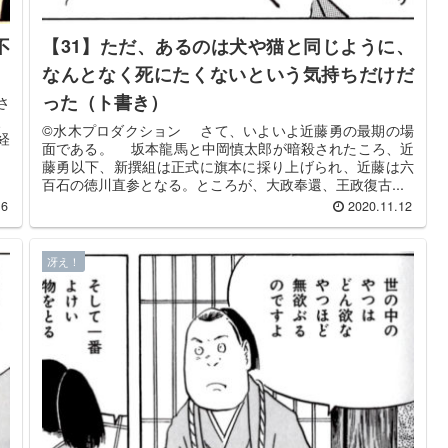
不
【31】ただ、あるのは犬や猫と同じように、
なんとなく死にたくないという気持ちだけだ
った（ト書き）
さ
、
©️水木プロダクション さて、いよいよ近藤勇の最期の場
経
面である。 坂本龍馬と中岡慎太郎が暗殺されたころ、近
藤勇以下、新撰組は正式に旗本に採り上げられ、近藤は六
百石の徳川直参となる。ところが、大政奉還、王政復古...
16
2020.11.12
冴え！